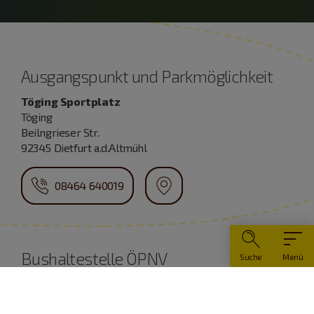
Ausgangspunkt und Parkmöglichkeit
Töging Sportplatz
Töging
Beilngrieser Str.
92345 Dietfurt a.d.Altmühl
08464 640019
Bushaltestelle ÖPNV
Suche
Menü
Töging Sportplatz
Töging