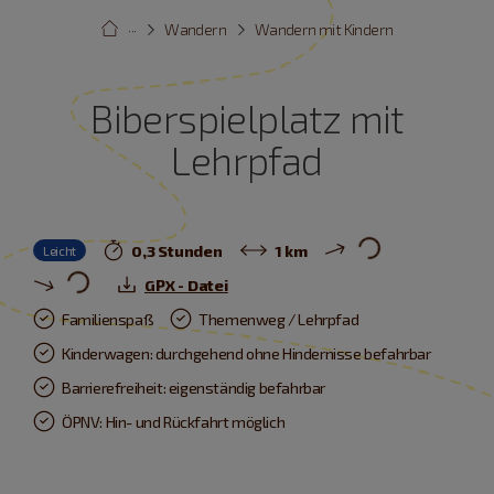
···
Wandern
Wandern mit Kindern
Biberspielplatz mit
Lehrpfad
0,3 Stunden
1 km
Leicht
GPX - Datei
Familienspaß
Themenweg / Lehrpfad
Kinderwagen: durchgehend ohne Hindernisse befahrbar
Barrierefreiheit: eigenständig befahrbar
ÖPNV: Hin- und Rückfahrt möglich