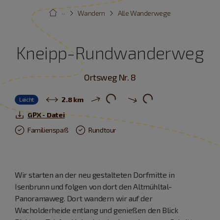
···
Wandern
Alle Wanderwege
Kneipp-Rundwanderweg
Ortsweg Nr. 8
2.8 km
Leicht
GPX - Datei
Familienspaß
Rundtour
Wir starten an der neu gestalteten Dorfmitte in
Isenbrunn und folgen von dort den Altmühltal-
Panoramaweg. Dort wandern wir auf der
Wacholderheide entlang und genießen den Blick