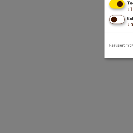
Te
↓
1
Ex
↓
Realisiert mit 