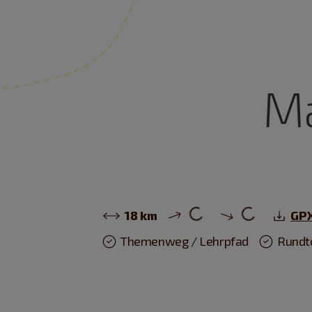
Ma
18 km
GPX
Themenweg / Lehrpfad
Rundt