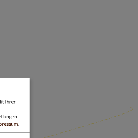
it Ihrer
ellungen
pressum
.