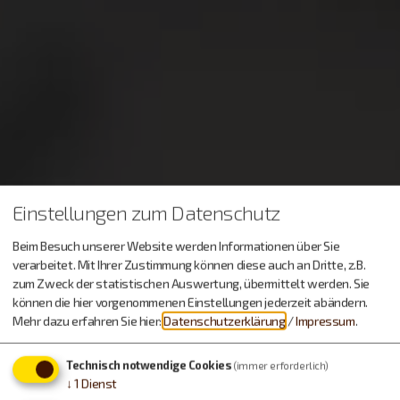
Einstellungen zum Datenschutz
Beim Besuch unserer Website werden Informationen über Sie
verarbeitet. Mit Ihrer Zustimmung können diese auch an Dritte, z.B.
zum Zweck der statistischen Auswertung, übermittelt werden. Sie
können die hier vorgenommenen Einstellungen jederzeit abändern.
Mehr dazu erfahren Sie hier:
Datenschutzerklärung
/
Impressum
.
Technisch notwendige Cookies
(immer erforderlich)
↓
1
Dienst