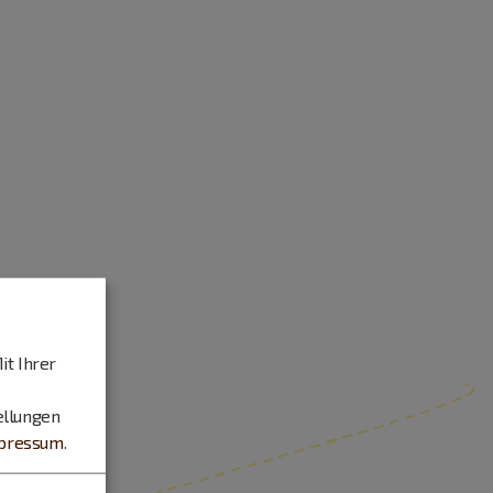
it Ihrer
ellungen
pressum
.