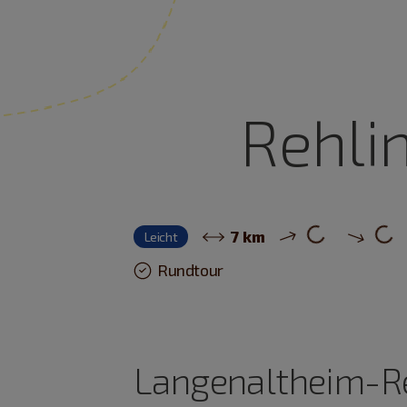
Rehli
7 km
Leicht
Rundtour
Langenaltheim-R