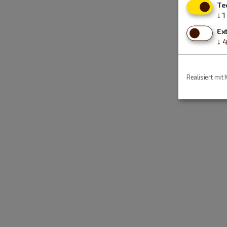
Te
↓
1
Ex
↓
Realisiert mit 