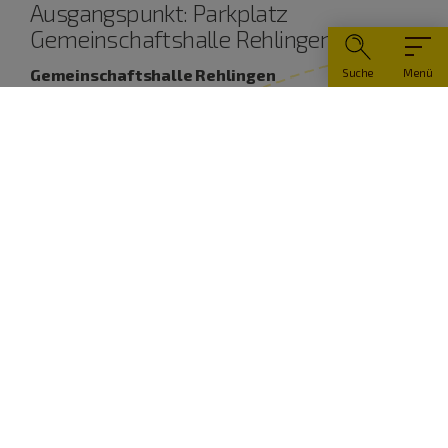
Ausgangspunkt: Parkplatz
Gemeinschaftshalle Rehlingen
Gemeinschaftshalle Rehlingen
Suche
Menü
Rehlingen
Maierhofstraße 1
91799 Langenaltheim
09145 8330-0