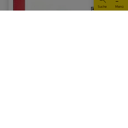
Suche
Menü
Wanderführer Solnhofen
Details
Rundwanderwege um Solnhofen…
1,-
€
(inkl. gesetzl. MwSt.
zzgl. Versandkosten)
in den Warenkorb