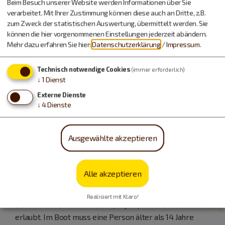
Beim Besuch unserer Website werden Informationen über Sie
verarbeitet. Mit Ihrer Zustimmung können diese auch an Dritte, z.B.
zum Zweck der statistischen Auswertung, übermittelt werden. Sie
können die hier vorgenommenen Einstellungen jederzeit abändern.
Mehr dazu erfahren Sie hier:
Datenschutzerklärung
/
Impressum
.
Technisch notwendige Cookies
(immer erforderlich)
↓
1
Dienst
Externe Dienste
↓
4
Dienste
Ausgewählte akzeptieren
Die letzten 32 Kilometer von Töging bei Dietfurt bis
Kelheim fahren Sie auf einer europäischen
Wasserstraße: dem
Main-Donau-Kanal
. Dieses
Alle akzeptieren
Teilstück sollten nur erfahrene Bootsfahrer in Angriff
nehmen. Grundsätzlich ist das Befahren des Main-
Realisiert mit Klaro!
Donau-Kanals mit Kanadiern, Kajaks, Ruderbooten usw.
erlaubt. Im Boot muss eine Person älter als 14 Jahre