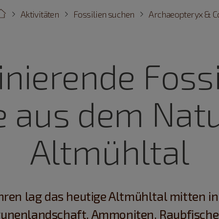
Aktivitäten
Fossilien suchen
Archaeopteryx & Co
inierende Fossi
 aus dem Nat
Altmühltal
hren lag das heutige Altmühltal mitten i
gunenlandschaft. Ammoniten, Raubfische