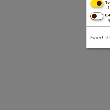
Te
↓
1
Ex
↓
Realisiert mit 