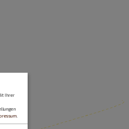
it Ihrer
ellungen
pressum
.