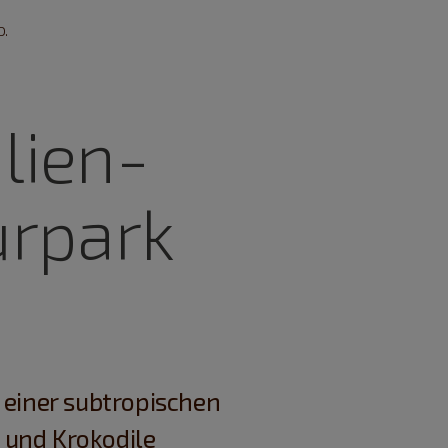
.
lien-
urpark
n einer subtropischen
 und Krokodile