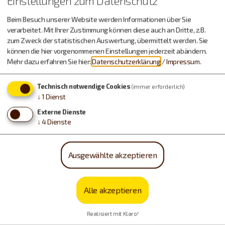
Einstellungen zum Datenschutz
Beim Besuch unserer Website werden Informationen über Sie
verarbeitet. Mit Ihrer Zustimmung können diese auch an Dritte, z.B.
zum Zweck der statistischen Auswertung, übermittelt werden. Sie
können die hier vorgenommenen Einstellungen jederzeit abändern.
Möchten Sie von OpenStreetMap/Leaflet bereitgestellte
Mehr dazu erfahren Sie hier:
Datenschutzerklärung
/
Impressum
.
externe Inhalte laden?
Technisch notwendige Cookies
(immer erforderlich)
Ja, immer
↓
1
Dienst
Externe Dienste
↓
4
Dienste
Ausgewählte akzeptieren
Alle akzeptieren
Realisiert mit Klaro!