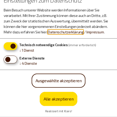
Einstellungen zum Datenschutz
Beim Besuch unserer Website werden Informationen über Sie
verarbeitet. Mit Ihrer Zustimmung können diese auch an Dritte, z.B.
zum Zweck der statistischen Auswertung, übermittelt werden. Sie
können die hier vorgenommenen Einstellungen jederzeit abändern.
Möchten Sie von OpenStreetMap/Leaflet bereitgestellte
Mehr dazu erfahren Sie hier:
Datenschutzerklärung
/
Impressum
.
externe Inhalte laden?
Technisch notwendige Cookies
(immer erforderlich)
Ja, immer
↓
1
Dienst
Externe Dienste
↓
4
Dienste
Ausgewählte akzeptieren
Alle akzeptieren
Realisiert mit Klaro!