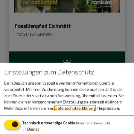
Fossilienpfad Eichstätt
Infoflyer zum Lehrpfad
Download
Einstellungen zum Datenschutz
Beim Besuch unserer Website werden Informationen über Sie
Übernachten und Angebote
verarbeitet. Mit Ihrer Zustimmung können diese auch an Dritte, z.B.
zum Zweck der statistischen Auswertung, übermittelt werden. Sie
können die hier vorgenommenen Einstellungen jederzeit abändern.
Mehr dazu erfahren Sie hier:
Datenschutzerklärung
/
Impressum
.
Technisch notwendige Cookies
(immer erforderlich)
↓
1
Dienst