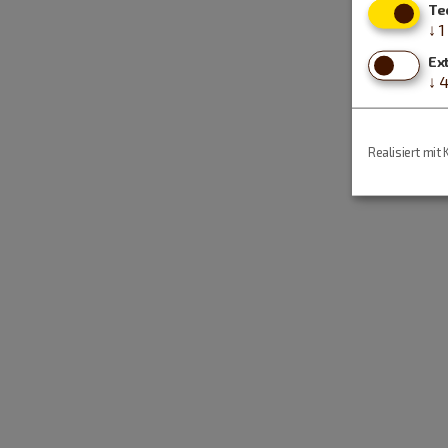
Te
↓
1
Ex
↓
Realisiert mit 