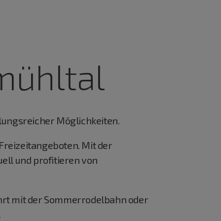
mühltal
slungsreicher Möglichkeiten.
Freizeitangeboten. Mit der
ell und profitieren von
ahrt mit der Sommerrodelbahn oder
.