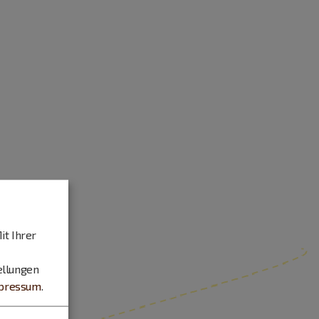
it Ihrer
ellungen
pressum
.