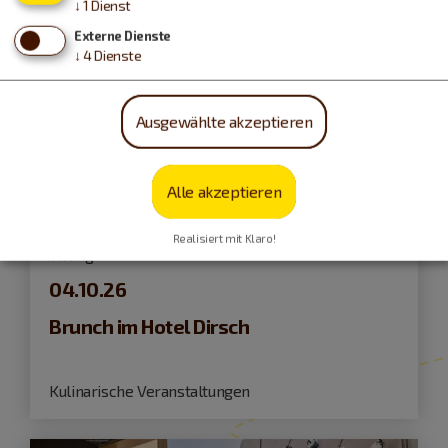
↓
1
Dienst
Externe Dienste
↓
4
Dienste
Ausgewählte akzeptieren
Alle akzeptieren
Realisiert mit Klaro!
Titting
04.10.26
Brunch im Hotel Dirsch
Kulinarische Veranstaltungen