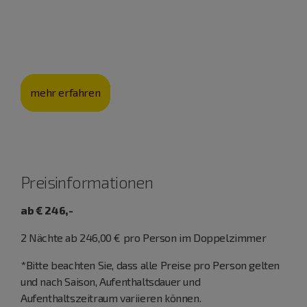
Mit ihrer Schäferei pflegt die Familie Eichhorn nicht nur
eine jahrhunderte­alte Kultur, sondern auch die
Landschaft.
mehr erfahren
Preisinformationen
ab € 246,-
2 Nächte ab 246,00 € pro Person im Doppelzimmer
*Bitte beachten Sie, dass alle Preise pro Person gelten
und nach Saison, Aufenthaltsdauer und
Aufenthaltszeitraum variieren können.