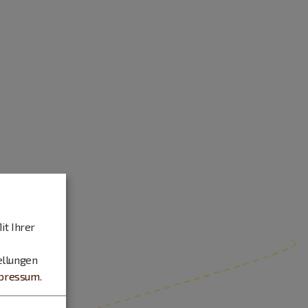
it Ihrer
ellungen
pressum
.