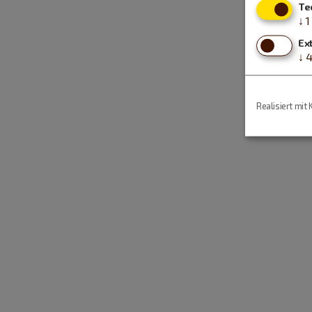
Te
↓
1
Ex
↓
Realisiert mit 