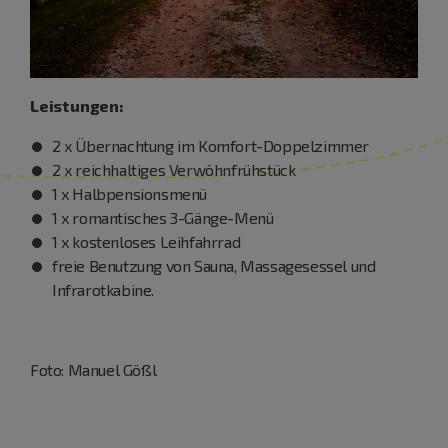
Leistungen:
2 x Übernachtung im Komfort-Doppelzimmer
2 x reichhaltiges Verwöhnfrühstück
1 x Halbpensionsmenü
1 x romantisches 3-Gänge-Menü
1 x kostenloses Leihfahrrad
freie Benutzung von Sauna, Massagesessel und
Infrarotkabine.
Foto: Manuel Gößl