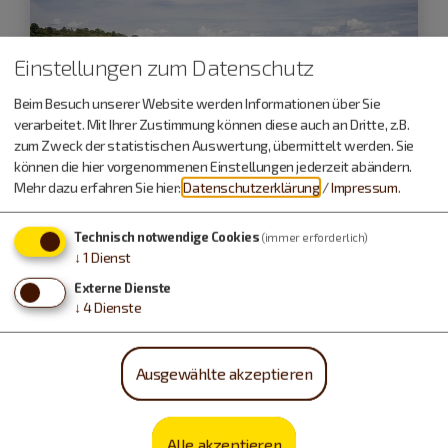
Einstellungen zum Datenschutz
Beim Besuch unserer Website werden Informationen über Sie
verarbeitet. Mit Ihrer Zustimmung können diese auch an Dritte, z.B.
zum Zweck der statistischen Auswertung, übermittelt werden. Sie
können die hier vorgenommenen Einstellungen jederzeit abändern.
Mehr dazu erfahren Sie hier:
Datenschutzerklärung
/
Impressum
.
Technisch notwendige Cookies
(immer erforderlich)
↓
1
Dienst
Treuchtlingen
Externe Dienste
Genusswandern im Altmühltal
↓
4
Dienste
Ein Kurzurlaub für Genießer
Ausgewählte akzeptieren
ab
228,- €
Alle akzeptieren