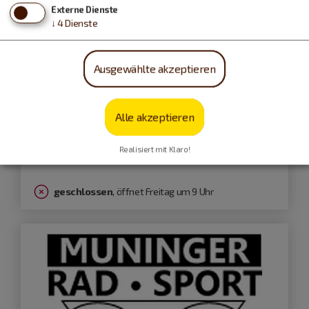
Externe Dienste
↓
4
Dienste
Ausgewählte akzeptieren
Kipfenberg
Alle akzeptieren
Radsport Heller - Fahrradverkauf/-
reparatur/Schlauchomat
Realisiert mit Klaro!
geschlossen
, öffnet Freitag um 9 Uhr