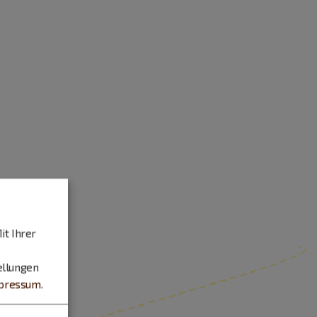
it Ihrer
ellungen
pressum
.