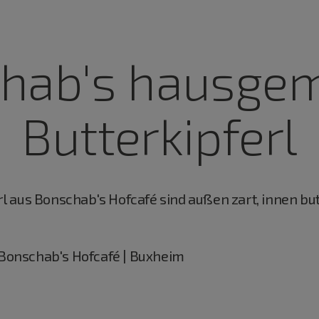
hab's hausge
Butterkipferl
 aus Bonschab's Hofcafé sind außen zart, innen butt
Bonschab's Hofcafé | Buxheim