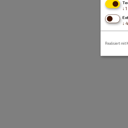
Te
↓
1
Ex
↓
Realisiert mit 