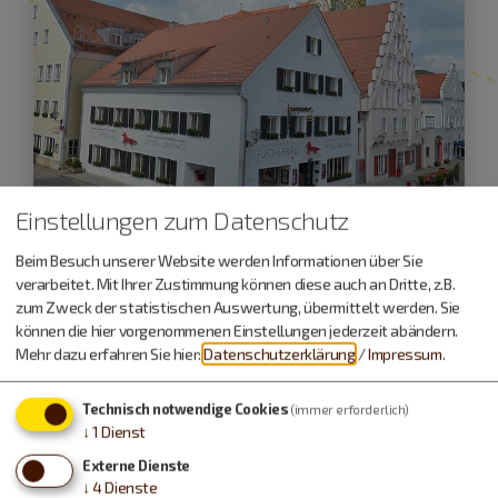
Einstellungen zum Datenschutz
Beim Besuch unserer Website werden Informationen über Sie
Beilngries
verarbeitet. Mit Ihrer Zustimmung können diese auch an Dritte, z.B.
Fuchsbräu
zum Zweck der statistischen Auswertung, übermittelt werden. Sie
können die hier vorgenommenen Einstellungen jederzeit abändern.
Mehr dazu erfahren Sie hier:
Datenschutzerklärung
/
Impressum
.
geschlossen
, öffnet um 7 Uhr
Technisch notwendige Cookies
(immer erforderlich)
↓
1
Dienst
Externe Dienste
↓
4
Dienste