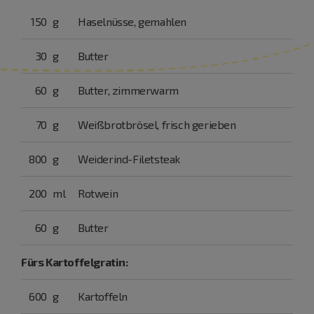
150
g
Haselnüsse, gemahlen
30
g
Butter
60
g
Butter, zimmerwarm
70
g
Weißbrotbrösel, frisch gerieben
800
g
Weiderind-Filetsteak
200
ml
Rotwein
60
g
Butter
Fürs Kartoffelgratin:
600
g
Kartoffeln