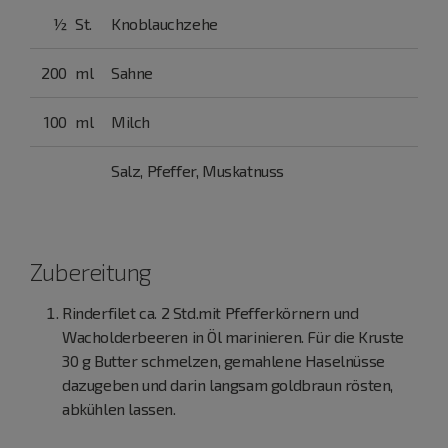
½
St.
Knoblauchzehe
200
ml
Sahne
100
ml
Milch
Salz, Pfeffer, Muskatnuss
Zubereitung
Rinderfilet ca. 2 Std.mit Pfefferkörnern und
Wacholderbeeren in Öl marinieren. Für die Kruste
30 g Butter schmelzen, gemahlene Haselnüsse
dazugeben und darin langsam goldbraun rösten,
abkühlen lassen.