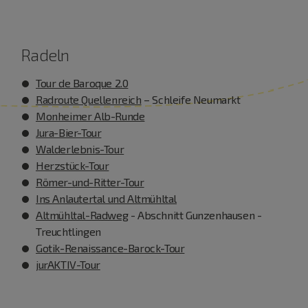
Radeln
Tour de Baroque 2.0
Radroute Quellenreich
– Schleife Neumarkt
Monheimer Alb-Runde
Jura-Bier-Tour
Walderlebnis-Tour
Herzstück-Tour
Römer-und-Ritter-Tour
Ins Anlautertal und Altmühltal
Altmühltal-Radweg
- Abschnitt Gunzenhausen -
Treuchtlingen
Gotik-Renaissance-Barock-Tour
jurAKTIV-Tour