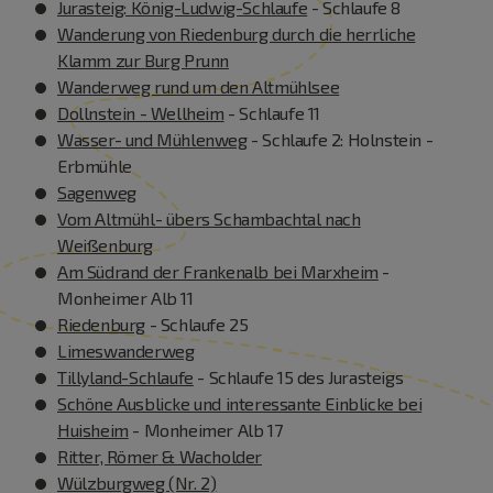
Jurasteig: König-Ludwig-Schlaufe
- Schlaufe 8
Wanderung von Riedenburg durch die herrliche
Klamm zur Burg Prunn
Wanderweg rund um den Altmühlsee
Dollnstein - Wellheim
- Schlaufe 11
Wasser- und Mühlenweg
- Schlaufe 2: Holnstein -
Erbmühle
Sagenweg
Vom Altmühl- übers Schambachtal nach
Weißenburg
Am Südrand der Frankenalb bei Marxheim
-
Monheimer Alb 11
Riedenburg
- Schlaufe 25
Limeswanderweg
Tillyland-Schlaufe
- Schlaufe 15 des Jurasteigs
Schöne Ausblicke und interessante Einblicke bei
Huisheim
- Monheimer Alb 17
Ritter, Römer & Wacholder
Wülzburgweg (Nr. 2)