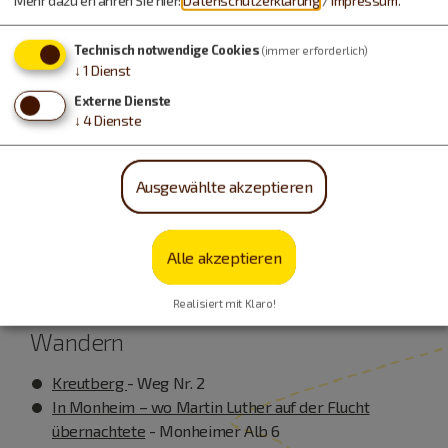
Mehr dazu erfahren Sie hier:
Datenschutzerklärung
/
Impressum
.
Technisch notwendige Cookies
(immer erforderlich)
↓
1
Dienst
weitere anzeigen
Externe Dienste
↓
4
Dienste
Sammlungen
Ausgewählte akzeptieren
Wandern im Frühling
Tipps
Alle akzeptieren
Realisiert mit Klaro!
Wandern
Kreutberg
- Weg Nr. 2
In Monheim – wo Martin Luther auf der Flucht
übernachtete
- Monheimer Alb 6