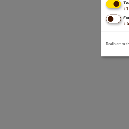
Te
↓
1
Ex
↓
Realisiert mit 