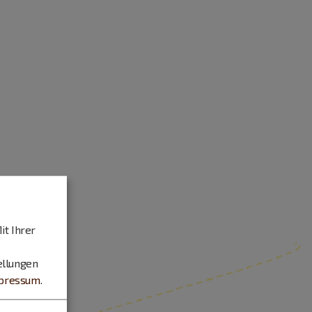
it Ihrer
ellungen
pressum
.