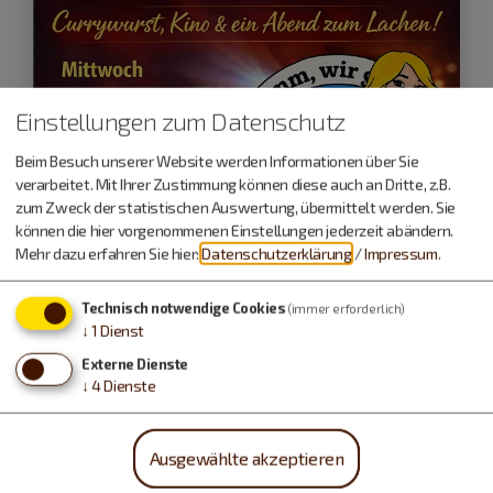
Einstellungen zum Datenschutz
Beim Besuch unserer Website werden Informationen über Sie
verarbeitet. Mit Ihrer Zustimmung können diese auch an Dritte, z.B.
zum Zweck der statistischen Auswertung, übermittelt werden. Sie
können die hier vorgenommenen Einstellungen jederzeit abändern.
Mehr dazu erfahren Sie hier:
Datenschutzerklärung
/
Impressum
.
Technisch notwendige Cookies
(immer erforderlich)
↓
1
Dienst
Wemding
Externe Dienste
12.08.26
↓
4
Dienste
Currywurst und Kino
Ausgewählte akzeptieren