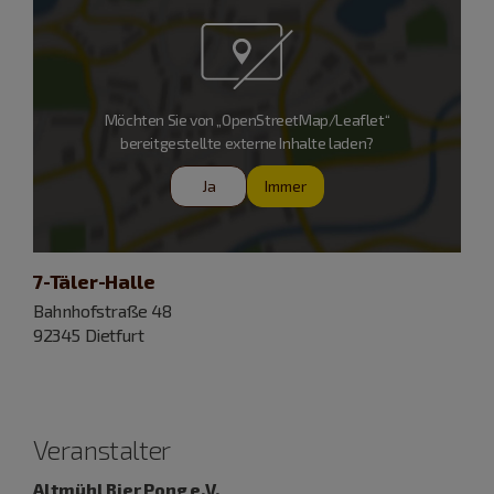
Möchten Sie von „OpenStreetMap/Leaflet“
bereitgestellte externe Inhalte laden?
Ja
Immer
7-Täler-Halle
Bahnhofstraße 48
92345 Dietfurt
Veranstalter
Altmühl Bier Pong e.V.