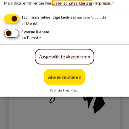
Blasorchester Berching
Mehr dazu erfahren Sie hier:
Datenschutzerklärung
/
Impressum
.
Technisch notwendige Cookies
(immer erforderlich)
Konzert
↓
1
Dienst
Externe Dienste
↓
4
Dienste
Ausgewählte akzeptieren
Alle akzeptieren
Realisiert mit Klaro!