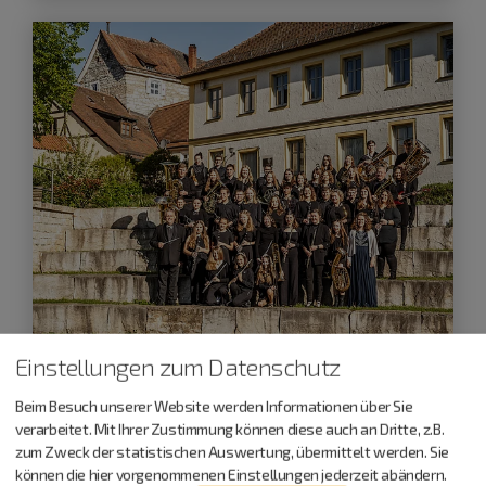
Einstellungen zum Datenschutz
Dietfurt a.d.Altmühl
Beim Besuch unserer Website werden Informationen über Sie
25.10.26
verarbeitet. Mit Ihrer Zustimmung können diese auch an Dritte, z.B.
zum Zweck der statistischen Auswertung, übermittelt werden. Sie
Herbstkonzert des Symphonischen
können die hier vorgenommenen Einstellungen jederzeit abändern.