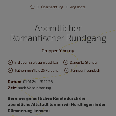
Übernachtung
Angebote
Abendlicher
Romantischer Rundgang
Gruppenführung
In diesem Zeitraum buchbar!
Dauer: 1,5 Stunden
Teilnehmer: 1 bis 25 Personen
Familienfreundlich
Datum
: 01.01.24 - 31.12.26
Zeit
: nach Vereinbarung
Bei einer gemütlichen Runde durch die
abendliche Altstadt lernen wir Nördlingen in der
Dämmerung kennen: