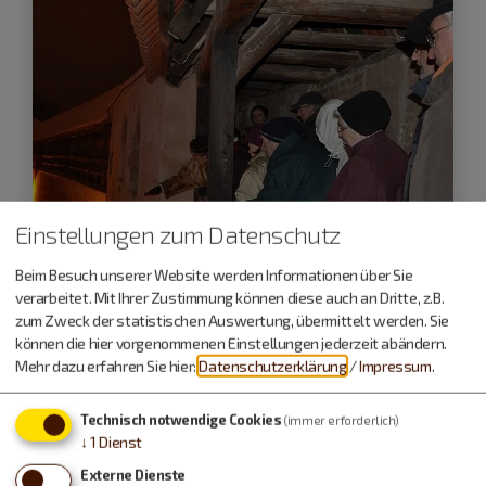
Einstellungen zum Datenschutz
Beim Besuch unserer Website werden Informationen über Sie
verarbeitet. Mit Ihrer Zustimmung können diese auch an Dritte, z.B.
zum Zweck der statistischen Auswertung, übermittelt werden. Sie
Nördlingen
können die hier vorgenommenen Einstellungen jederzeit abändern.
Mehr dazu erfahren Sie hier:
Datenschutzerklärung
/
Impressum
.
05.12.26
Advents-Stadtführung
Technisch notwendige Cookies
(immer erforderlich)
↓
1
Dienst
Externe Dienste
Führungen und Exkursionen