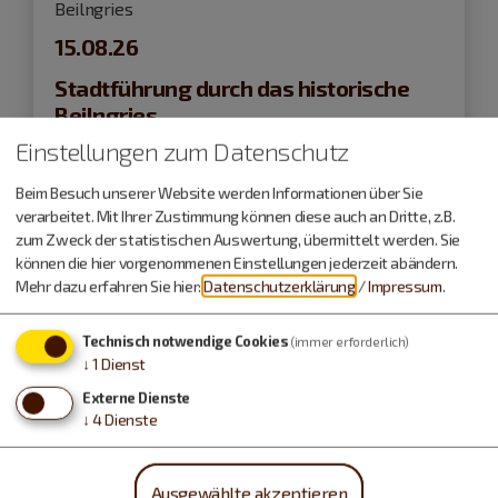
Beilngries
15.08.26
Stadtführung durch das historische
Beilngries
Einstellungen zum Datenschutz
Führungen und Exkursionen
Beim Besuch unserer Website werden Informationen über Sie
verarbeitet. Mit Ihrer Zustimmung können diese auch an Dritte, z.B.
zum Zweck der statistischen Auswertung, übermittelt werden. Sie
können die hier vorgenommenen Einstellungen jederzeit abändern.
Mehr dazu erfahren Sie hier:
Datenschutzerklärung
/
Impressum
.
Technisch notwendige Cookies
(immer erforderlich)
↓
1
Dienst
Externe Dienste
↓
4
Dienste
Ausgewählte akzeptieren