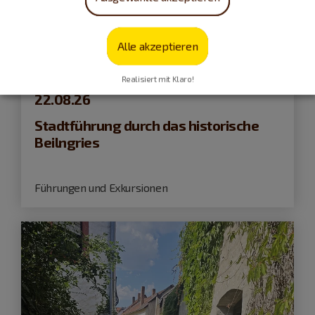
Alle akzeptieren
Beilngries
Realisiert mit Klaro!
22.08.26
Stadtführung durch das historische
Beilngries
Führungen und Exkursionen