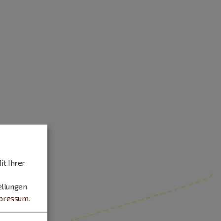
it Ihrer
ellungen
pressum
.