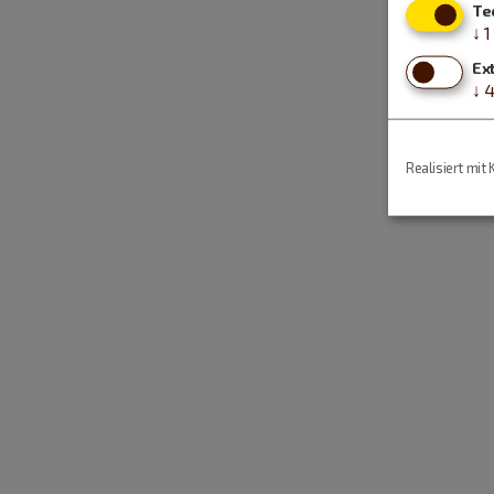
Te
↓
1
Ex
↓
Realisiert mit 