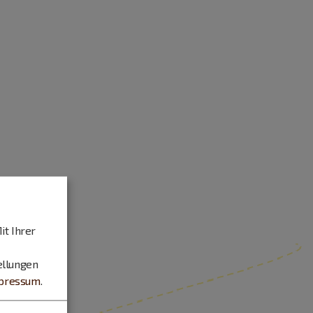
it Ihrer
ellungen
pressum
.