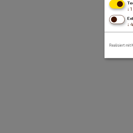
Te
↓
1
Ex
↓
Realisiert mit 