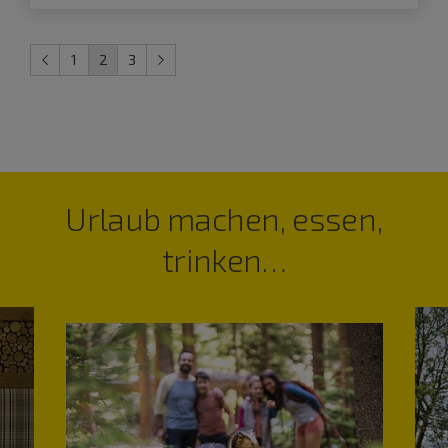
1
2
3
Urlaub machen, essen,
trinken…