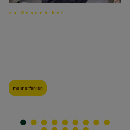
Zu Besuch bei
Tim Eberhard: Unerwartete
Weinfreuden
Weinberge auf der Jurahochebene? Bei Greding gibt es
das! Kellermeister Tim Eberhard vom Weingut Bleimer
Schloß erklärt, warum der Ort genau richtig ist für
hervorragende Weine.
mehr erfahren