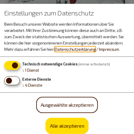
Einstellungen zum Datenschutz
Beim Besuch unserer Website werden Informationen über Sie
Gunzenhausen
verarbeitet. Mit Ihrer Zustimmung können diese auch an Dritte, z.B.
zum Zweck der statistischen Auswertung, übermittelt werden. Sie
19.09.26
können die hier vorgenommenen Einstellungen jederzeit abändern.
Mehr dazu erfahren Sie hier:
Datenschutzerklärung
/
Impressum
.
Stadtführung
Ein historischer Rundgang
Technisch notwendige Cookies
(immer erforderlich)
↓
1
Dienst
Führungen und Exkursionen
Externe Dienste
↓
4
Dienste
Ausgewählte akzeptieren
Alle akzeptieren