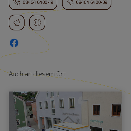
08464 6400-19
08464 6400-39
Auch an diesem Ort