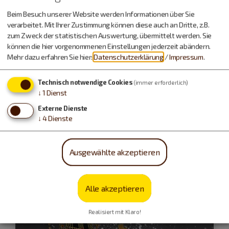
Beim Besuch unserer Website werden Informationen über Sie
verarbeitet. Mit Ihrer Zustimmung können diese auch an Dritte, z.B.
zum Zweck der statistischen Auswertung, übermittelt werden. Sie
können die hier vorgenommenen Einstellungen jederzeit abändern.
Mehr dazu erfahren Sie hier:
Datenschutzerklärung
/
Impressum
.
Dietfurt a.d.Altmühl
Technisch notwendige Cookies
(immer erforderlich)
↓
1
Dienst
20.12.26
Externe Dienste
Vergessene Mythen rund um die
↓
4
Dienste
Rauhnächte
Erlebnisstadtführung u.a. mit Perchtengruppen ...
Ausgewählte akzeptieren
Führungen und Exkursionen
Alle akzeptieren
Realisiert mit Klaro!