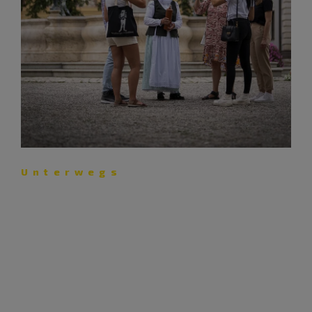
Unterwegs
Mit Eibenzweig zum
Hexensabbat
Stadtführerin Dr. Margit Vonhof-Habermayr versetzt ihr
Publikum in Neuburg an der Donau in die Zeit des
Hexenwahns.