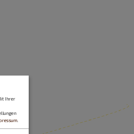
it Ihrer
ellungen
pressum
.