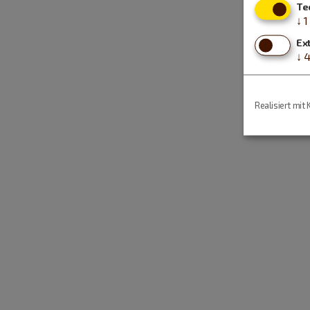
Te
↓
1
Ex
↓
Realisiert mit 