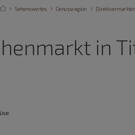
Sehenswertes
Genussregion
Direktvermarkte
enmarkt in Ti
üse