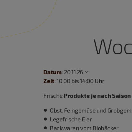
Woch
Datum
:
20.11.26
Zeit
: 10:00 bis 14:00 Uhr
Frische
Produkte je nach Saison
Obst, Feingemüse und Grobgem
Legefrische Eier
Backwaren vom Biobäcker