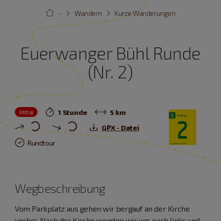
···
Wandern
Kurze Wanderungen
Euerwanger Bühl Runde
(Nr. 2)
1 Stunde
5 km
Mittel
GPX - Datei
Rundtour
Wegbeschreibung
Vom Parkplatz aus gehen wir bergauf an der Kirche
vorbei. Nach der Kirche wenden wir uns nach links und