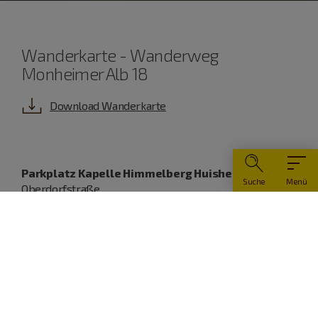
Wanderkarte - Wanderweg
Monheimer Alb 18
Download Wanderkarte
Parkplatz Kapelle Himmelberg Huisheim
Suche
Menü
Oberdorfstraße
86685 Huisheim
09080 1088