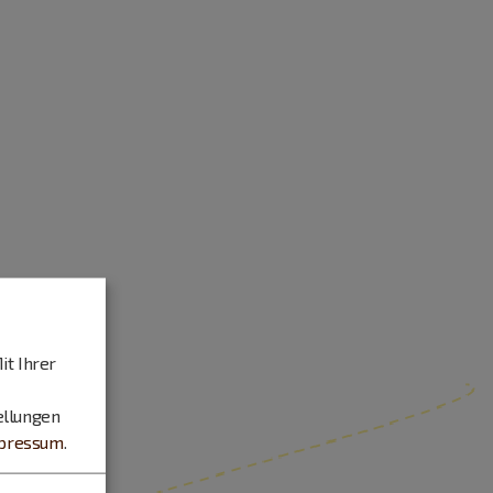
it Ihrer
ellungen
pressum
.