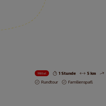
1 Stunde
5 km
Mittel
Rundtour
Familienspaß