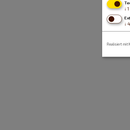
Te
↓
1
Ex
↓
Realisiert mit 