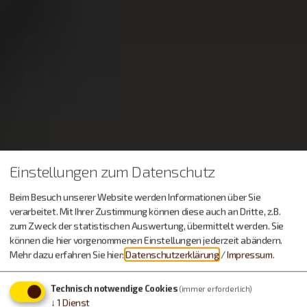
Einstellungen zum Datenschutz
Beim Besuch unserer Website werden Informationen über Sie
verarbeitet. Mit Ihrer Zustimmung können diese auch an Dritte, z.B.
zum Zweck der statistischen Auswertung, übermittelt werden. Sie
können die hier vorgenommenen Einstellungen jederzeit abändern.
Mehr dazu erfahren Sie hier:
Datenschutzerklärung
/
Impressum
.
Technisch notwendige Cookies
(immer erforderlich)
↓
1
Dienst