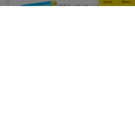
Suche
Menü
Topographische Umgebungskarte -
Östlicher Teil
Amtliche Karte des Landesamtes für Vermessung und
Details
Geoinformation Bayern (1:50.000)…
8,70
€