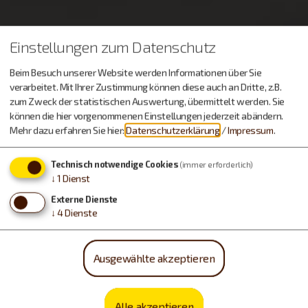
Einstellungen zum Datenschutz
Beim Besuch unserer Website werden Informationen über Sie
verarbeitet. Mit Ihrer Zustimmung können diese auch an Dritte, z.B.
zum Zweck der statistischen Auswertung, übermittelt werden. Sie
können die hier vorgenommenen Einstellungen jederzeit abändern.
Mehr dazu erfahren Sie hier:
Datenschutzerklärung
/
Impressum
.
Möchten Sie von OpenStreetMap/Leaflet bereitgestellte
Technisch notwendige Cookies
(immer erforderlich)
externe Inhalte laden?
↓
1
Dienst
Externe Dienste
Ja, immer
↓
4
Dienste
Ausgewählte akzeptieren
Alle akzeptieren