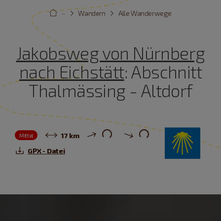
···
Wandern
Alle Wanderwege
Jakobsweg von Nürnberg
nach Eichstätt
: Abschnitt
Thalmässing - Altdorf
17 km
Mittel
GPX - Datei