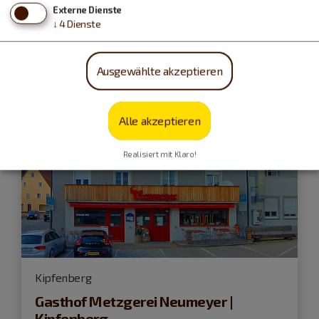
geöffnet
bis 0 Uhr
Externe Dienste
↓
4
Dienste
Ausgewählte akzeptieren
Alle akzeptieren
Realisiert mit Klaro!
Kipfenberg
Gasthof Metzgerei Neumeyer |
Kipfenberg