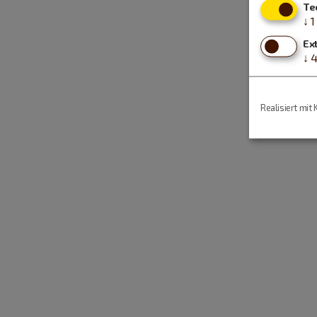
Te
↓
1
Ex
↓
Realisiert mit 