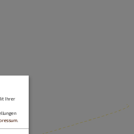
it Ihrer
ellungen
pressum
.