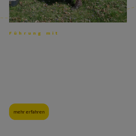
Führung mit
Elke Hartung: Lebenszeichen
auf dem Friedhof
Beim Gang über den Friedhof der ehemaligen
israelitischen Kultusgemeinde zeigt Elke Hartung, wie
jüdische Bürger die Geschichte der Stadt Gunzenhausen
mitgestalteten.
mehr erfahren