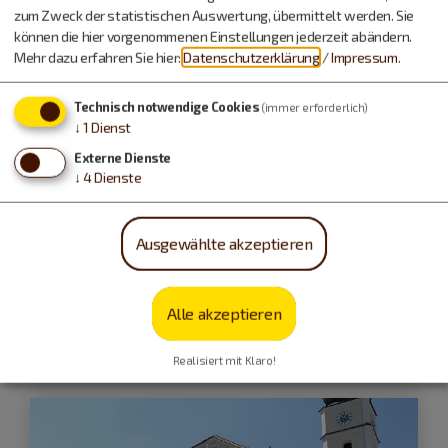
zum Zweck der statistischen Auswertung, übermittelt werden. Sie
können die hier vorgenommenen Einstellungen jederzeit abändern.
Mehr dazu erfahren Sie hier:
Datenschutzerklärung
/
Impressum
.
Technisch notwendige Cookies
(immer erforderlich)
↓
1
Dienst
Externe Dienste
↓
4
Dienste
Ausgewählte akzeptieren
Manching
kelten römer museum manching
Alle akzeptieren
geschlossen
, öffnet um 10 Uhr
Realisiert mit Klaro!