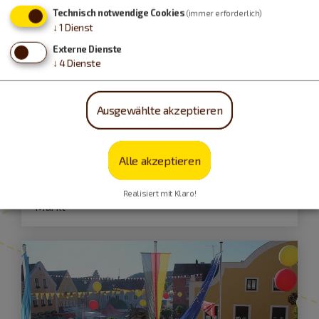
Technisch notwendige Cookies
(immer erforderlich)
↓
1
Dienst
Externe Dienste
↓
4
Dienste
Dietfurt a.d.Altmühl
Ausgewählte akzeptieren
14.03.27
Fastenmarkt mit verkaufsoffenem
Sonntag
Alle akzeptieren
Realisiert mit Klaro!
Markt