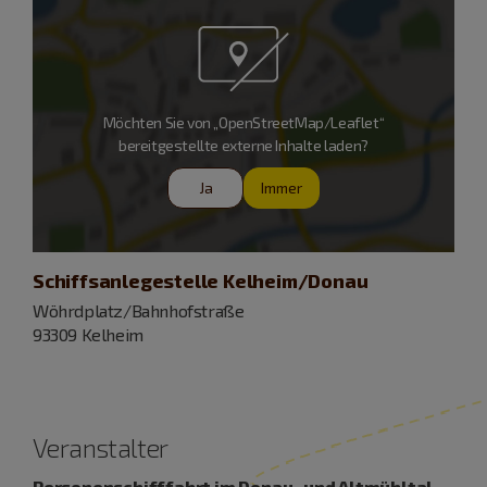
Möchten Sie von „OpenStreetMap/Leaflet“
bereitgestellte externe Inhalte laden?
Ja
Immer
Schiffsanlegestelle Kelheim/Donau
Wöhrdplatz/Bahnhofstraße
93309 Kelheim
Veranstalter
Personenschifffahrt im Donau- und Altmühltal