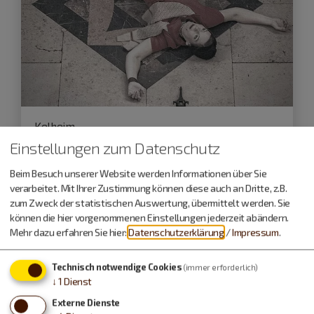
Kelheim
Einstellungen zum Datenschutz
16.10.26
Beim Besuch unserer Website werden Informationen über Sie
Krimi Dinner "Der Polterabendkiller"
verarbeitet. Mit Ihrer Zustimmung können diese auch an Dritte, z.B.
zum Zweck der statistischen Auswertung, übermittelt werden. Sie
können die hier vorgenommenen Einstellungen jederzeit abändern.
Schifffahrt
Mehr dazu erfahren Sie hier:
Datenschutzerklärung
/
Impressum
.
Technisch notwendige Cookies
(immer erforderlich)
↓
1
Dienst
Externe Dienste