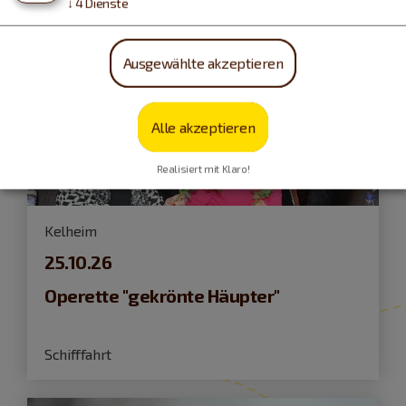
↓
4
Dienste
Ausgewählte akzeptieren
Alle akzeptieren
Realisiert mit Klaro!
Kelheim
25.10.26
Operette "gekrönte Häupter"
Schifffahrt