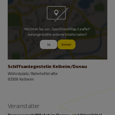
Möchten Sie von „OpenStreetMap/Leaflet“
bereitgestellte externe Inhalte laden?
Ja
Immer
Schiffsanlegestelle Kelheim/Donau
Wöhrdplatz/Bahnhofstraße
93309 Kelheim
Veranstalter
Personenschifffahrt im Donau- und Altmühltal