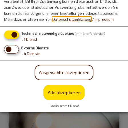
verarbeitet. Mit Ihrer Zustimmung können diese auch an Dritte, z.B.
zum Zweck der statistischen Auswertung, übermittelt werden. Sie
können die hier vorgenommenen Einstellungen jederzeit abändern.
Mehr dazu erfahren Sie hier:
Datenschutzerklärung
/
Impressum
.
Technisch notwendige Cookies
(immer erforderlich)
↓
1
Dienst
Kelheim
Externe Dienste
02.01.27
↓
4
Dienste
Winterstrudel
Ausgewählte akzeptieren
Schifffahrt
Alle akzeptieren
Realisiert mit Klaro!