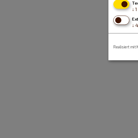
Te
↓
1
Ex
↓
Realisiert mit 