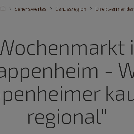
Sehenswertes
Genussregion
Direktvermarkte
Wochenmarkt 
appenheim - W
penheimer ka
regional"