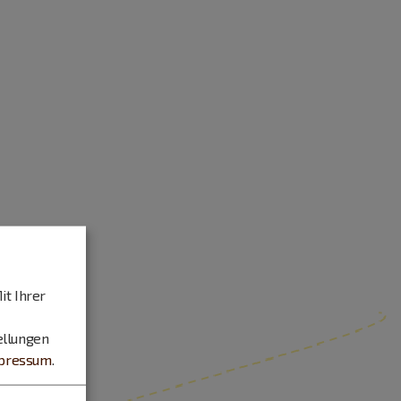
it Ihrer
ellungen
pressum
.