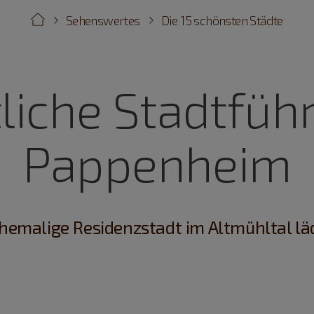
Sehenswertes
Die 15 schönsten Städte
liche Stadtfüh
Pappenheim
hemalige Residenzstadt im Altmühltal läd