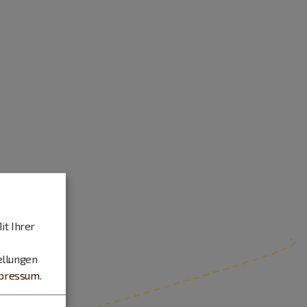
it Ihrer
ellungen
pressum
.