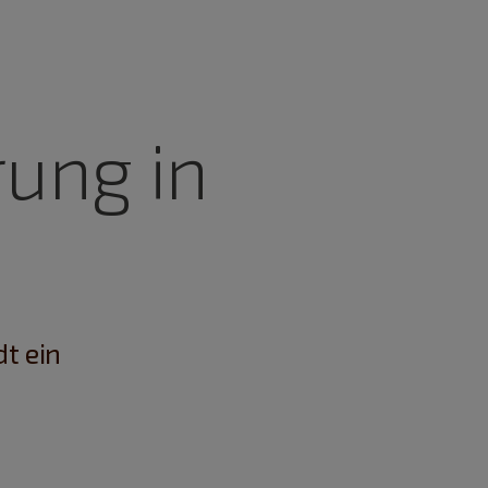
rung in
t ein