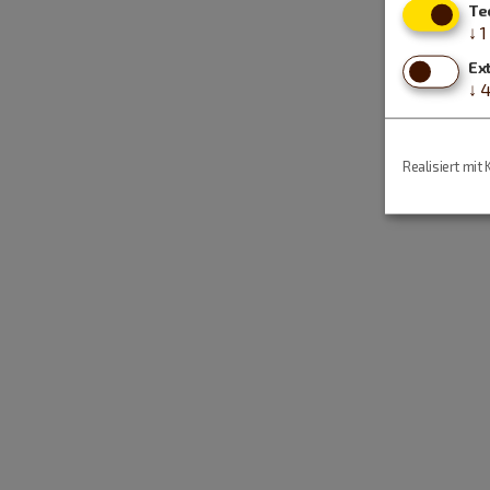
Te
↓
1
Ex
↓
Realisiert mit 