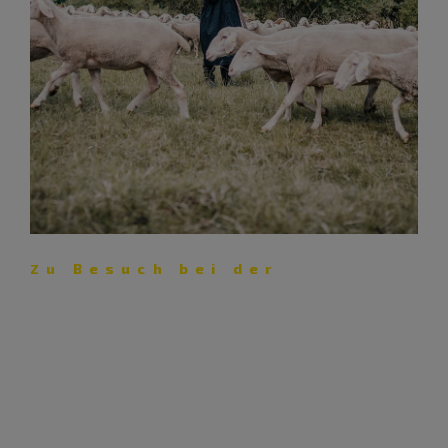
Zu Besuch bei der
Schäferei Eichhorn – Lust auf
Lamm
Mit ihrer Schäferei pflegt die Familie Eichhorn nicht nur
eine jahrhunderte­alte Kultur, sondern auch die
Landschaft.