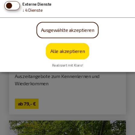
Externe Dienste
↓
4
Dienste
Ausgewählte akzeptieren
Alle akzeptieren
Treuchtlingen
Aktivtage
Realisiert mit Klaro!
Auszeitangebote zum Kennenlernen und
Wiederkommen
ab
79,- €