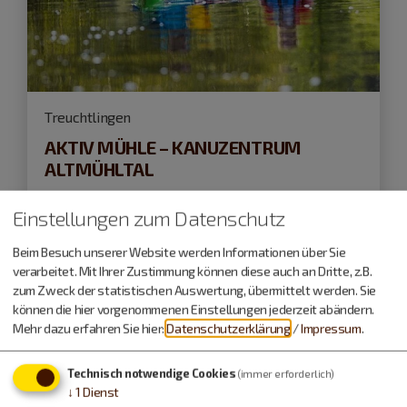
Treuchtlingen
AKTIV MÜHLE – KANUZENTRUM
ALTMÜHLTAL
Einstellungen zum Datenschutz
geschlossen
, öffnet um 8 Uhr
Beim Besuch unserer Website werden Informationen über Sie
verarbeitet. Mit Ihrer Zustimmung können diese auch an Dritte, z.B.
zum Zweck der statistischen Auswertung, übermittelt werden. Sie
können die hier vorgenommenen Einstellungen jederzeit abändern.
Mehr dazu erfahren Sie hier:
Datenschutzerklärung
/
Impressum
.
Technisch notwendige Cookies
(immer erforderlich)
↓
1
Dienst