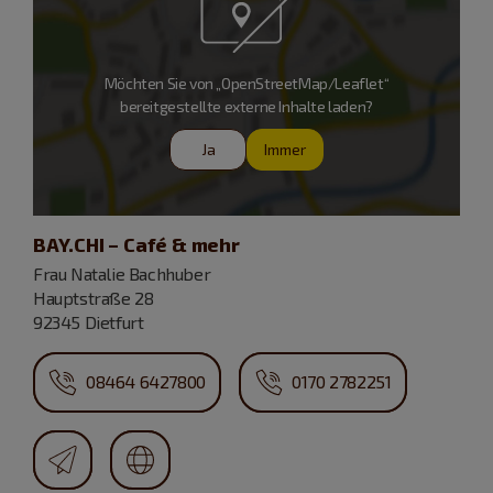
Möchten Sie von „OpenStreetMap/Leaflet“
bereitgestellte externe Inhalte laden?
Ja
Immer
BAY.CHI – Café & mehr
Frau Natalie Bachhuber
Hauptstraße 28
92345 Dietfurt
08464 6427800
0170 2782251