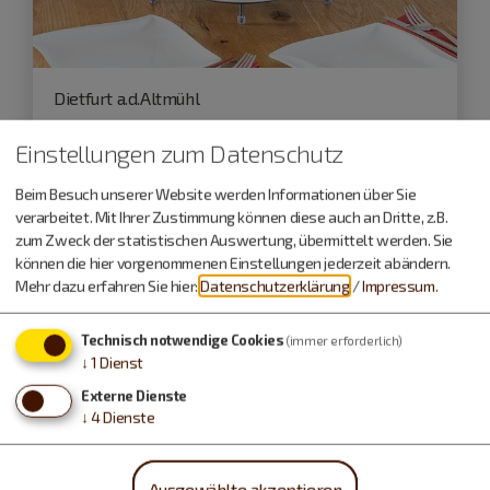
Dietfurt a.d.Altmühl
27.09.26
Einstellungen zum Datenschutz
Sonntagsfrühstück im September
Beim Besuch unserer Website werden Informationen über Sie
verarbeitet. Mit Ihrer Zustimmung können diese auch an Dritte, z.B.
zum Zweck der statistischen Auswertung, übermittelt werden. Sie
Kulinarische Veranstaltungen
können die hier vorgenommenen Einstellungen jederzeit abändern.
Mehr dazu erfahren Sie hier:
Datenschutzerklärung
/
Impressum
.
Technisch notwendige Cookies
(immer erforderlich)
↓
1
Dienst
Externe Dienste
↓
4
Dienste
Ausgewählte akzeptieren