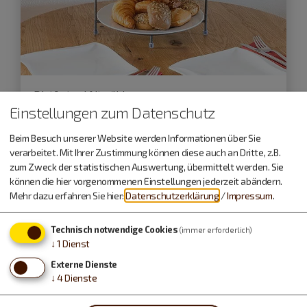
Dietfurt a.d.Altmühl
Einstellungen zum Datenschutz
03.10.26
Beim Besuch unserer Website werden Informationen über Sie
Feiertagsfrühstück am Tag der
verarbeitet. Mit Ihrer Zustimmung können diese auch an Dritte, z.B.
Deutschen Einheit
zum Zweck der statistischen Auswertung, übermittelt werden. Sie
können die hier vorgenommenen Einstellungen jederzeit abändern.
Mehr dazu erfahren Sie hier:
Datenschutzerklärung
/
Impressum
.
Kulinarische Veranstaltungen
Technisch notwendige Cookies
(immer erforderlich)
↓
1
Dienst
Externe Dienste
↓
4
Dienste