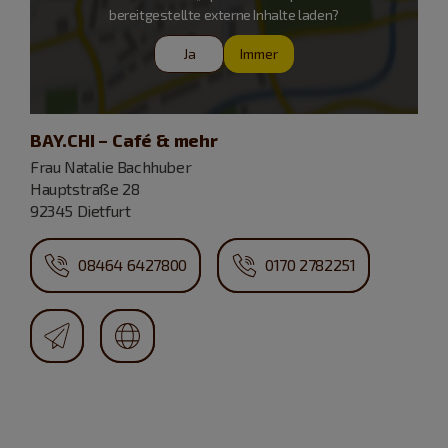
bereitgestellte externe Inhalte laden?
Ja
Immer
BAY.CHI – Café & mehr
Frau Natalie Bachhuber
Hauptstraße 28
92345 Dietfurt
08464 6427800
0170 2782251